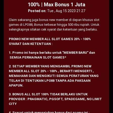
100% | Max Bonus 1 Juta
Posted on:
Tue , Aug 15 2023 21:27
Claim sekarang juga bonus new member di depan khusus slot
games di LPO88, Bonus terbesar hingga 500 ribu rupiah. Untuk
selengkapnya silakan cek syarat dan ketentuan yang berlaku.
PROMO NEW MEMBER ALL SLOT GAMES 20% - 100%
SYARAT DAN KETENTUAN :
1. Promo ini hanya berlaku untuk "MEMBER BARU" dan
SEMUA PERMAINAN SLOT GAMES*
2. SETIAP MEMBER YANG MENGAMBIL PROMO NEW
MEMBER ALL SLOT 20% - 100% , BERARTI MENGERTI ,
MEMAHAMI DAN MENGIKUTI SEMUA PERATURAN YANG
TELAH DI TENTUKAN LPO88 TANPA ADA PAKSAAN
APAPUN.
3. BONUS ALL SLOT 100% TIDAK BERLAKU UNTUK
PROVIDER : PRAGMATIC, PGSOFT, SPADEGAME, NO LIMIT
CITY
4. Syarat untuk mengajukan bonus dari promo ini :