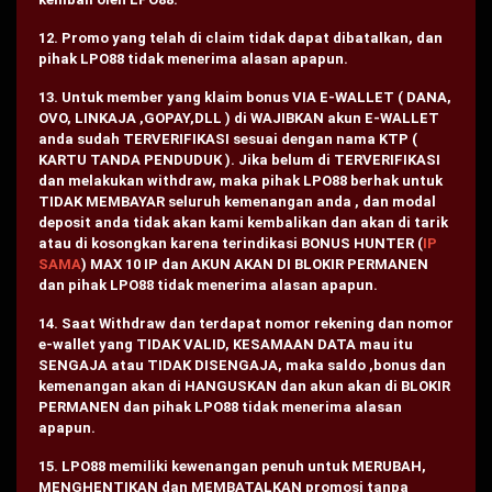
12. Promo yang telah di claim tidak dapat dibatalkan, dan
pihak LPO88 tidak menerima alasan apapun.
13. Untuk member yang klaim bonus VIA E-WALLET ( DANA,
OVO, LINKAJA ,GOPAY,DLL ) di WAJIBKAN akun E-WALLET
anda sudah TERVERIFIKASI sesuai dengan nama KTP (
KARTU TANDA PENDUDUK ). Jika belum di TERVERIFIKASI
dan melakukan withdraw, maka pihak LPO88 berhak untuk
TIDAK MEMBAYAR seluruh kemenangan anda , dan modal
deposit anda tidak akan kami kembalikan dan akan di tarik
atau di kosongkan karena terindikasi BONUS HUNTER (
IP
SAMA
) MAX 10 IP dan AKUN AKAN DI BLOKIR PERMANEN
dan pihak LPO88 tidak menerima alasan apapun.
14. Saat Withdraw dan terdapat nomor rekening dan nomor
e-wallet yang TIDAK VALID, KESAMAAN DATA mau itu
SENGAJA atau TIDAK DISENGAJA, maka saldo ,bonus dan
kemenangan akan di HANGUSKAN dan akun akan di BLOKIR
PERMANEN dan pihak LPO88 tidak menerima alasan
apapun.
15. LPO88 memiliki kewenangan penuh untuk MERUBAH,
MENGHENTIKAN dan MEMBATALKAN promosi tanpa