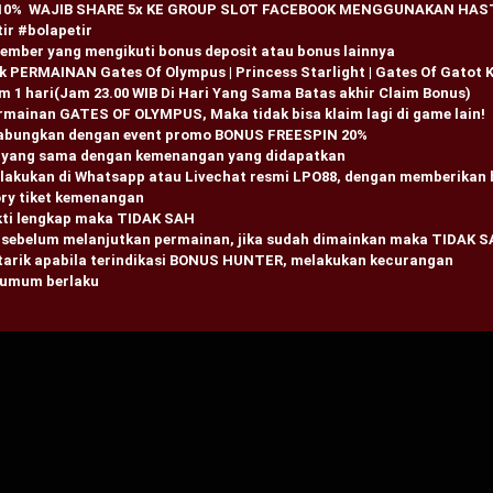
10% WAJIB SHARE 5x KE GROUP SLOT FACEBOOK MENGGUNAKAN HA
ir #bolapetir
ember yang mengikuti bonus deposit atau bonus lainnya
uk PERMAINAN Gates Of Olympus | Princess Starlight | Gates Of Gatot 
m 1 hari(Jam 23.00 WIB Di Hari Yang Sama Batas akhir Claim Bonus)
ermainan GATES OF OLYMPUS, Maka tidak bisa klaim lagi di game lain!
gabungkan dengan event promo BONUS FREESPIN 20%
al yang sama dengan kemenangan yang didapatkan
ilakukan di Whatsapp atau Livechat resmi LPO88, dengan memberikan 
ry tiket kemenangan
ti lengkap maka TIDAK SAH
n sebelum melanjutkan permainan, jika sudah dimainkan maka TIDAK 
itarik apabila terindikasi BONUS HUNTER, melakukan kecurangan
 umum berlaku