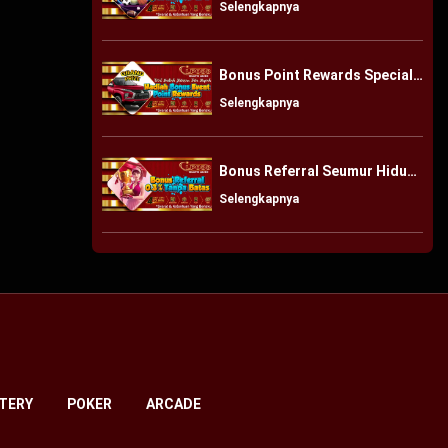
Selengkapnya
Bonus Point Rewards Special LPO88
Selengkapnya
Bonus Referral Seumur Hidup Hingga 0.3% LPO88
Selengkapnya
TERY
POKER
ARCADE