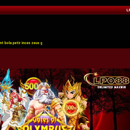
LPO88 
nt bola petir inces zeus gatot kaca