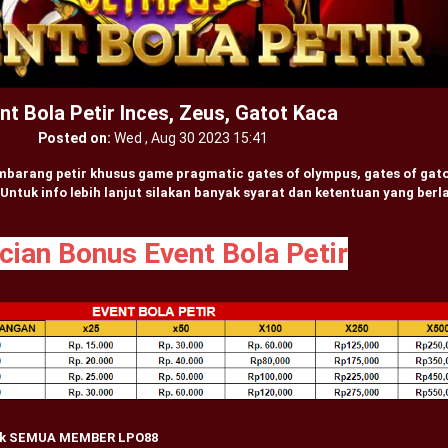
nt Bola Petir Inces, Zeus, Gatot Kaca
Posted on:
Wed , Aug 30 2023 15:41
embarang petir khusus game pragmatic gates of olympus, gates of gat
 Untuk info lebih lanjut silakan banyak syarat dan ketentuan yang berl
cian Bonus Event Bola Petir
ntuk SEMUA MEMBER LPO88