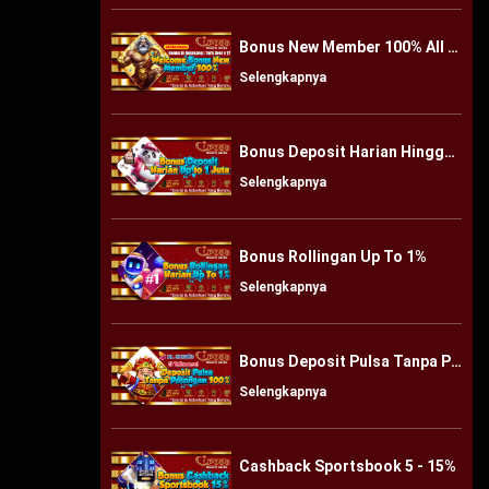
Bonus New Member 100% All Slot Games LPO88
Selengkapnya
Bonus Deposit Harian Hingga 1 Juta | Claim 3x Seh...
Selengkapnya
Bonus Rollingan Up To 1%
Selengkapnya
Bonus Deposit Pulsa Tanpa Potongan
Selengkapnya
Cashback Sportsbook 5 - 15%